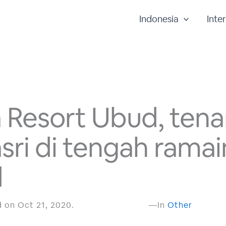
Indonesia
Inte
a Resort Ubud, ten
sri di tengah rama
d
 on Oct 21, 2020.
—In
Other