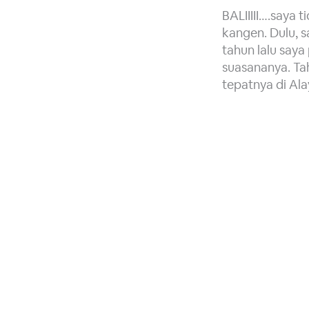
BALIIIII….saya
kangen. Dulu, 
tahun lalu say
suasananya. Ta
tepatnya di Al