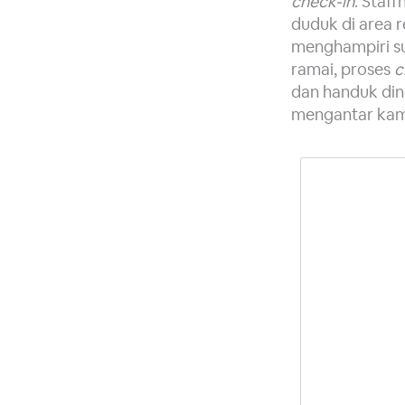
check-in
. Staf
duduk di area r
menghampiri s
ramai, proses
c
dan handuk din
mengantar kam