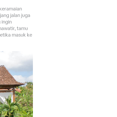
 keramaian
jang jalan juga
 ingin
hawatir, tamu
ketika masuk ke