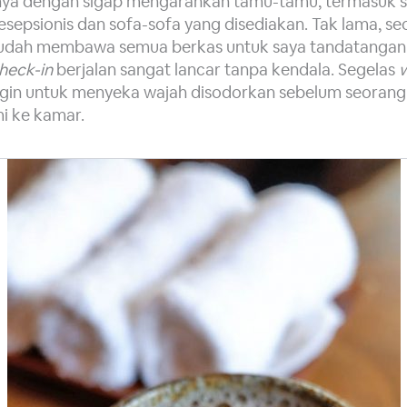
fnya dengan sigap mengarahkan tamu-tamu, termasuk 
esepsionis dan sofa-sofa yang disediakan. Tak lama, se
udah membawa semua berkas untuk saya tandatangani
heck-in
berjalan sangat lancar tanpa kendala. Segelas
gin untuk menyeka wajah disodorkan sebelum seorang 
i ke kamar.