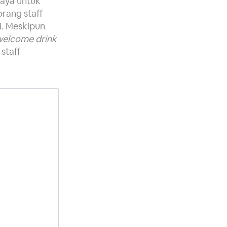
saya untuk
orang staff
. Meskipun
welcome drink
staff