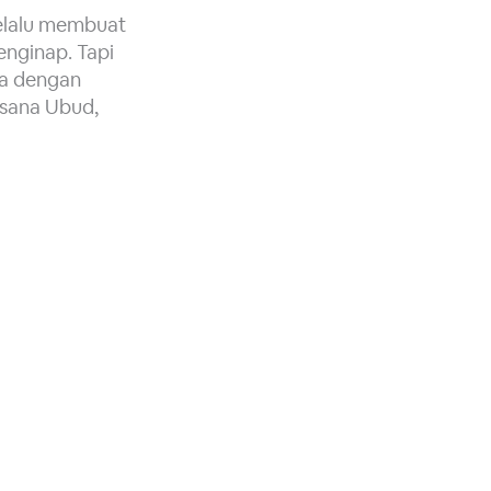
selalu membuat
enginap. Tapi
ta dengan
asana Ubud,