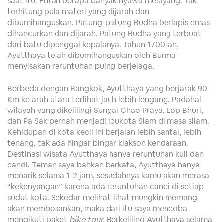
saat itu. Entah berapa banyak nyawa melayang. Tak
terhitung pula materi yang dijarah dan
dibumihanguskan. Patung-patung Budha berlapis emas
dihancurkan dan dijarah. Patung Budha yang terbuat
dari batu dipenggal kepalanya. Tahun 1700-an,
Ayutthaya telah dibumihanguskan oleh Burma
menyisakan reruntuhan puing berjelaga.
Berbeda dengan Bangkok, Ayutthaya yang berjarak 90
Km ke arah utara terlihat jauh lebih lengang. Padahal
wilayah yang dikelilingi Sungai Chao Praya, Lop Bhuri,
dan Pa Sak pernah menjadi ibukota Siam di masa silam.
Kehidupan di kota kecil ini berjalan lebih santai, lebih
tenang, tak ada hingar bingar klakson kendaraan.
Destinasi wisata Ayutthaya hanya reruntuhan kuil dan
candi. Teman saya bahkan berkata, Ayutthaya hanya
menarik selama 1-2 jam, sesudahnya kamu akan merasa
“kekenyangan” karena ada reruntuhan candi di setiap
sudut kota. Sekedar melihat-lihat mungkin memang
akan membosankan, maka dari itu saya mencoba
mengikuti paket
bike tour.
Berkeliling Ayutthaya selama