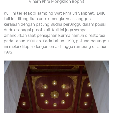
Viharn Phra Mongkhon Bophit
Kuil ini terletak di samping Wat Phra Sri Sanphet. Dulu,
kuil ini difungsikan untuk mengkremasi anggota
kerajaan dengan patung Budha perunggu dalam posisi
duduk sebagai pusat kuil. Kuil ini juga sempat
dihancurkan saat penjajahan Burma namun direstorasi
pada tahun 1900 an. Pada tahun 1990, patung perunggu
ini mulai dilapisi dengan emas hingga rampung di tahun
1992.