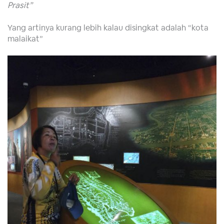
Prasit”
Yang artinya kurang lebih kalau disingkat adalah “kota
malaikat”