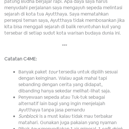
patung Budha berjajar rapi. Apa daya saya harus
menyudahi perjalanan saya mengayuh sepeda melintasi
sejarah di kota tua Ayutthaya. Saya mematahkan
persepsi teman saya, Ayutthaya tidak membosankan jika
kita bisa menggali sejarah di balik reruntuhan kuil yang
tersebar di setiap sudut kota warisan budaya dunia ini.
***
Catatan C4ME:
Banyak paket
tour
tersedia untuk dipilih sesuai
dengan keinginan. Walau agak mahal tapi
sebanding dengan cerita yang didapat,
dibanding hanya sekedar melihat-lihat saja.
Penyewaan sepeda atau Tuk-tuk sebagai
alternatif lain bagi yang ingin menjelajah
Ayutthaya tanpa jasa pemandu
Sunblock
is a must kalau tidak mau terbakar
matahari. Gunakan juga pakaian yang nyaman
Pihak
tour
menyediakan 1 air mineral, 1
soft drink