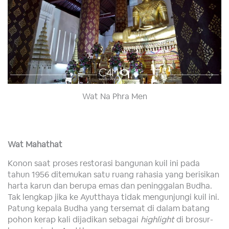
Wat Na Phra Men
Wat Mahathat
Konon saat proses restorasi bangunan kuil ini pada
tahun 1956 ditemukan satu ruang rahasia yang berisikan
harta karun dan berupa emas dan peninggalan Budha.
Tak lengkap jika ke Ayutthaya tidak mengunjungi kuil ini.
Patung kepala Budha yang tersemat di dalam batang
pohon kerap kali dijadikan sebagai
highlight
di brosur-