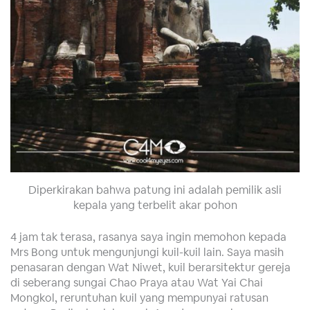
Diperkirakan bahwa patung ini adalah pemilik asli
kepala yang terbelit akar pohon
4 jam tak terasa, rasanya saya ingin memohon kepada
Mrs Bong untuk mengunjungi kuil-kuil lain. Saya masih
penasaran dengan Wat Niwet, kuil berarsitektur gereja
di seberang sungai Chao Praya atau Wat Yai Chai
Mongkol, reruntuhan kuil yang mempunyai ratusan