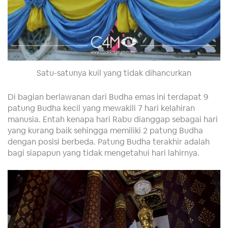
Satu-satunya kuil yang tidak dihancurkan
Di bagian berlawanan dari Budha emas ini terdapat 9
patung Budha kecil yang mewakili 7 hari kelahiran
manusia. Entah kenapa hari Rabu dianggap sebagai hari
yang kurang baik sehingga memiliki 2 patung Budha
dengan posisi berbeda. Patung Budha terakhir adalah
bagi siapapun yang tidak mengetahui hari lahirnya.