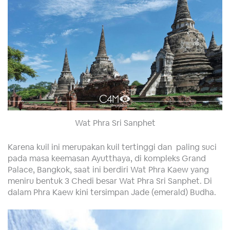
Wat Phra Sri Sanphet
Karena kuil ini merupakan kuil tertinggi dan paling suci
pada masa keemasan Ayutthaya, di kompleks Grand
Palace, Bangkok, saat ini berdiri Wat Phra Kaew yang
meniru bentuk 3 Chedi besar Wat Phra Sri Sanphet. Di
dalam Phra Kaew kini tersimpan Jade (emerald) Budha.