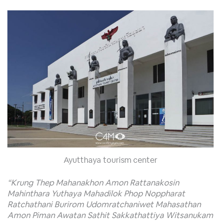
Ayutthaya tourism center
“Krung Thep Mahanakhon Amon Rattanakosin
Mahinthara Yuthaya Mahadilok Phop Noppharat
Ratchathani Burirom Udomratchaniwet Mahasathan
Amon Piman Awatan Sathit Sakkathattiya Witsanukam