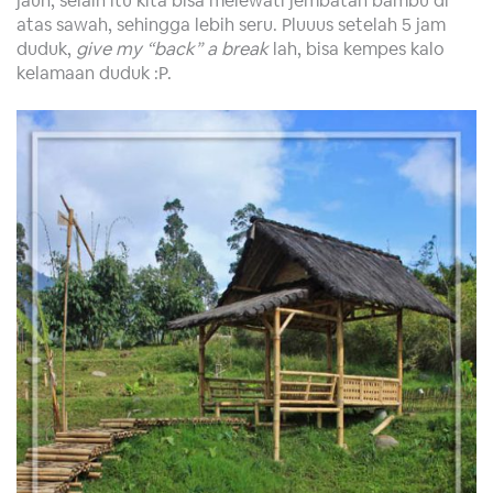
atas sawah, sehingga lebih seru. Pluuus setelah 5 jam
duduk,
give my “back” a break
lah, bisa kempes kalo
kelamaan duduk :P.