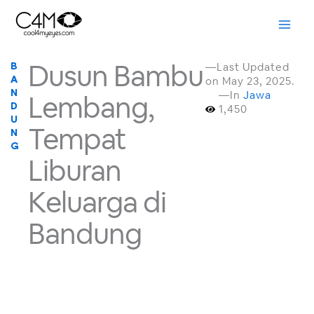
Skip
to
content
Dusun Bambu
—Last Updated
B
on May 23, 2025.
A
N
—In
Jawa
Lembang,
D
1,450
U
Tempat
N
G
Liburan
Keluarga di
Bandung