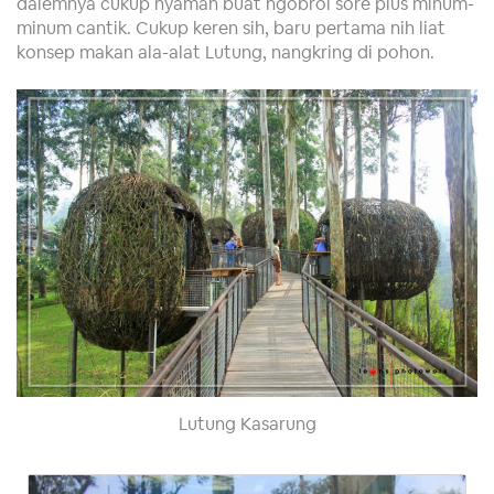
dalemnya cukup nyaman buat ngobrol sore plus minum-
minum cantik. Cukup keren sih, baru pertama nih liat
konsep makan ala-alat Lutung, nangkring di pohon.
Lutung Kasarung