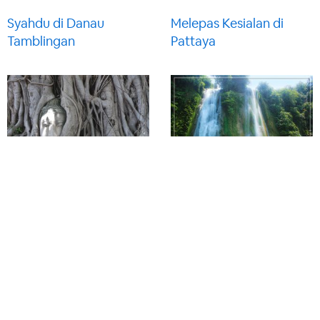
Syahdu di Danau
Melepas Kesialan di
Tamblingan
Pattaya
Mengayuh Sejarah di
Long Weekend di Curug
Reruntuhan Kota
Cikaso dan Curug
Ayutthaya
Cigangsa
Puncak Darma Ciletuh