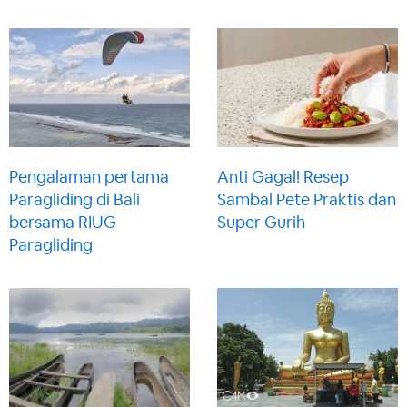
Pengalaman pertama
Anti Gagal! Resep
Paragliding di Bali
Sambal Pete Praktis dan
bersama RIUG
Super Gurih
Paragliding