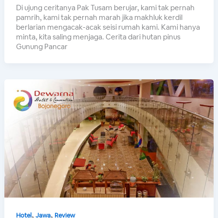
Di ujung ceritanya Pak Tusam berujar, kami tak pernah
pamrih, kami tak pernah marah jika makhluk kerdil
berlarian mengacak-acak seisi rumah kami. Kami hanya
minta, kita saling menjaga. Cerita dari hutan pinus
Gunung Pancar
,
,
Hotel
Jawa
Review