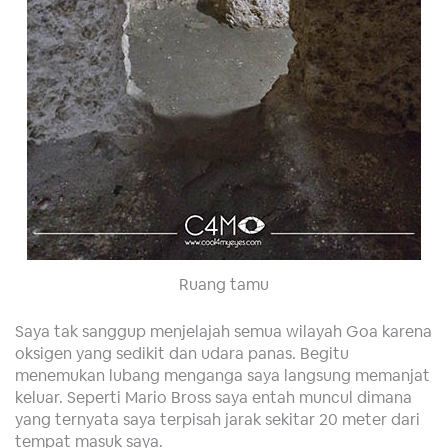
Ruang tamu
Saya tak sanggup menjelajah semua wilayah Goa karena
oksigen yang sedikit dan udara panas. Begitu
menemukan lubang menganga saya langsung memanjat
keluar. Seperti Mario Bross saya entah muncul dimana
yang ternyata saya terpisah jarak sekitar 20 meter dari
tempat masuk saya.