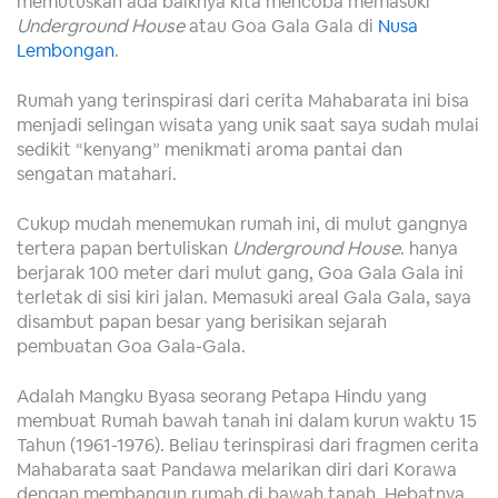
memutuskan ada baiknya kita mencoba memasuki
Underground House
atau Goa Gala Gala di
Nusa
Lembongan
.
Rumah yang terinspirasi dari cerita Mahabarata ini bisa
menjadi selingan wisata yang unik saat saya sudah mulai
sedikit “kenyang” menikmati aroma pantai dan
sengatan matahari.
Cukup mudah menemukan rumah ini, di mulut gangnya
tertera papan bertuliskan
Underground House
. hanya
berjarak 100 meter dari mulut gang, Goa Gala Gala ini
terletak di sisi kiri jalan. Memasuki areal Gala Gala, saya
disambut papan besar yang berisikan sejarah
pembuatan Goa Gala-Gala.
Adalah Mangku Byasa seorang Petapa Hindu yang
membuat Rumah bawah tanah ini dalam kurun waktu 15
Tahun (1961-1976). Beliau terinspirasi dari fragmen cerita
Mahabarata saat Pandawa melarikan diri dari Korawa
dengan membangun rumah di bawah tanah. Hebatnya