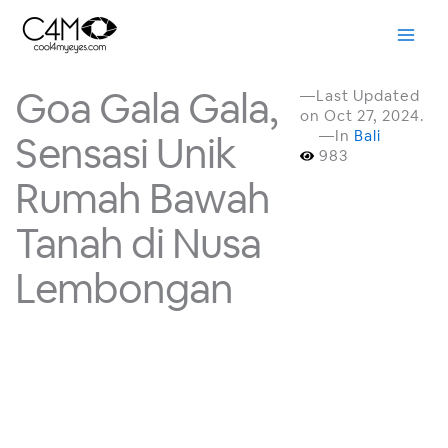
Skip
to
content
Goa Gala Gala,
—Last Updated
on Oct 27, 2024.
—In
Bali
Sensasi Unik
983
Rumah Bawah
Tanah di Nusa
Lembongan