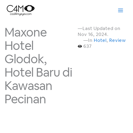
Skip
to
content
Maxone
—Last Updated on
Nov 16, 2024.
—In
Hotel
,
Review
Hotel
637
Glodok,
Hotel Baru di
Kawasan
Pecinan