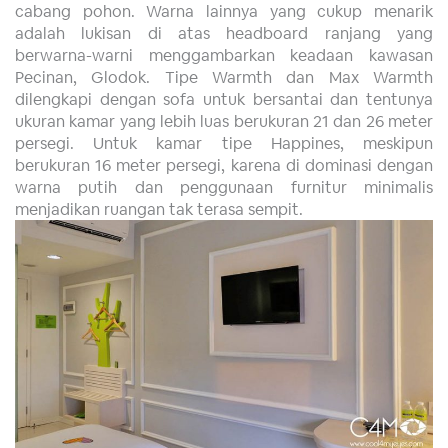
cabang pohon. Warna lainnya yang cukup menarik
adalah lukisan di atas headboard ranjang yang
berwarna-warni menggambarkan keadaan kawasan
Pecinan, Glodok. Tipe Warmth dan Max Warmth
dilengkapi dengan sofa untuk bersantai dan tentunya
ukuran kamar yang lebih luas berukuran 21 dan 26 meter
persegi. Untuk kamar tipe Happines, meskipun
berukuran 16 meter persegi, karena di dominasi dengan
warna putih dan penggunaan furnitur minimalis
menjadikan ruangan tak terasa sempit.