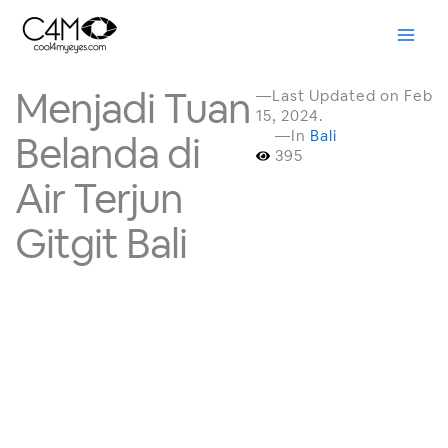
Skip
to
content
Menjadi Tuan
—Last Updated on Feb
15, 2024.
—In
Bali
Belanda di
395
Air Terjun
Gitgit Bali