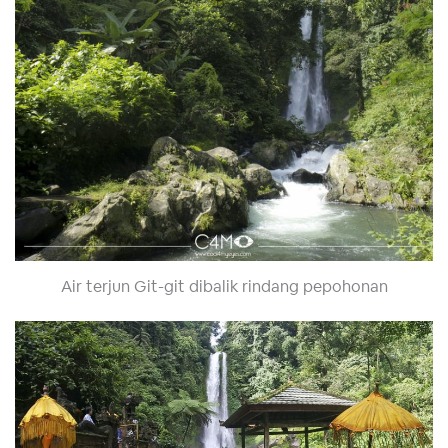
Air terjun Git-git dibalik rindang pepohonan