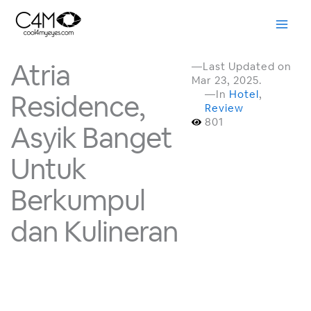
Skip
to
content
Atria
—Last Updated on
Mar 23, 2025.
—In
Hotel
,
Residence,
Review
801
Asyik Banget
Untuk
Berkumpul
dan Kulineran