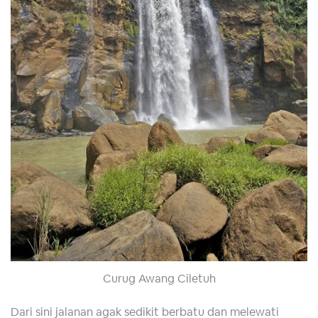
Curug Awang Ciletuh
Dari sini jalanan agak sedikit berbatu dan melewati