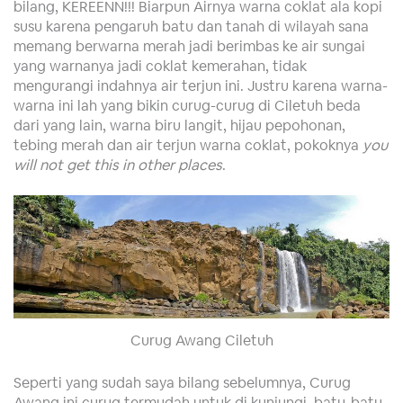
bilang, KEREENN!!! Biarpun Airnya warna coklat ala kopi
susu karena pengaruh batu dan tanah di wilayah sana
memang berwarna merah jadi berimbas ke air sungai
yang warnanya jadi coklat kemerahan, tidak
mengurangi indahnya air terjun ini. Justru karena warna-
warna ini lah yang bikin curug-curug di Ciletuh beda
dari yang lain, warna biru langit, hijau pepohonan,
tebing merah dan air terjun warna coklat, pokoknya
you
will not get this in other places
.
Curug Awang Ciletuh
Seperti yang sudah saya bilang sebelumnya, Curug
Awang ini curug termudah untuk di kunjungi, batu-batu