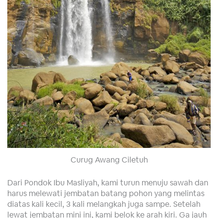
Curug Awang Ciletuh
Dari Pondok Ibu Masliyah, kami turun menuju sawah dan
harus melewati jembatan batang pohon yang melintas
diatas kali kecil, 3 kali melangkah juga sampe. Setelah
lewat jembatan mini ini, kami belok ke arah kiri. Ga jauh