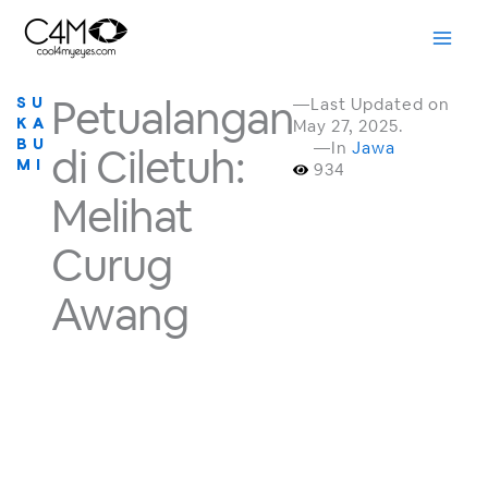
Skip
to
content
Petualangan
—Last Updated on
SU
May 27, 2025.
KA
BU
—In
Jawa
di Ciletuh:
MI
934
Melihat
Curug
Awang