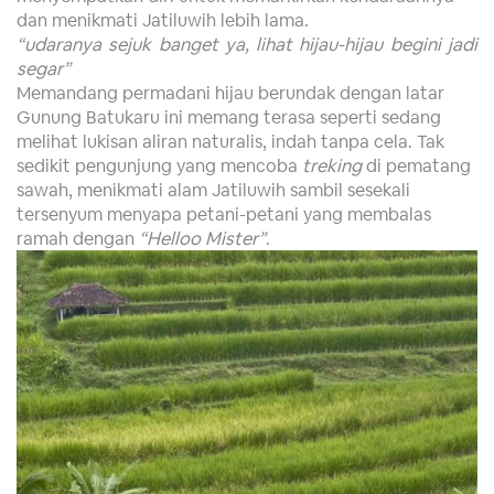
dan menikmati Jatiluwih lebih lama.
“udaranya sejuk banget ya, lihat hijau-hijau begini jadi
segar”
Memandang permadani hijau berundak dengan latar
Gunung Batukaru ini memang terasa seperti sedang
melihat lukisan aliran naturalis, indah tanpa cela. Tak
sedikit pengunjung yang mencoba
treking
di pematang
sawah, menikmati alam Jatiluwih sambil sesekali
tersenyum menyapa petani-petani yang membalas
ramah dengan
“Helloo Mister”
.