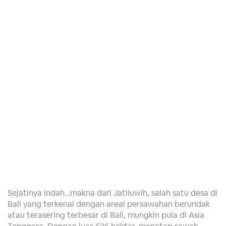
Sejatinya indah…makna dari Jatiluwih, salah satu desa di
Bali yang terkenal dengan areal persawahan berundak
atau terasering terbesar di Bali, mungkin pula di Asia
Tenggara. Dengan luas 636 hektar, menatap sawah