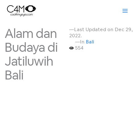
Skip
to
content
Alam dan
—Last Updated on Dec 29,
2022.
—In
Bali
Budaya di
554
Jatiluwih
Bali