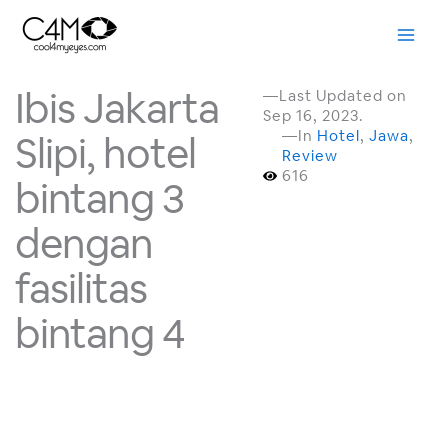
Skip
to
content
Ibis Jakarta
—Last Updated on
Sep 16, 2023.
—In
Hotel
,
Jawa
,
Slipi, hotel
Review
616
bintang 3
dengan
fasilitas
bintang 4