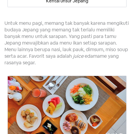
Kental unsur Jepang
Untuk menu pagi, memang tak banyak karena mengikuti
budaya Jepang yang memang tak terlalu memiliki
banyak menu untuk sarapan. Yang pasti para tamu
Jepang mewajibkan ada menu ikan setiap sarapan.
Menu lainnya berupa nasi, lauk pauk, dimsum, miso soup
serta acar. Favorit saya adalah
juice
edamame yang
rasanya segar.