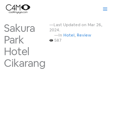
Skip
to
content
Sakura
—Last Updated on Mar 26,
2024.
—In
Hotel
,
Review
Park
587
Hotel
Cikarang