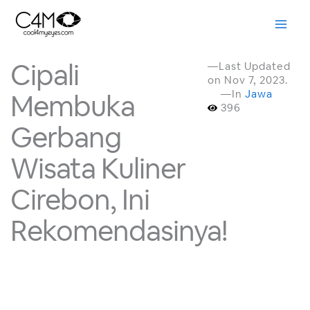
Skip
to
content
Cipali
—Last Updated
on Nov 7, 2023.
—In
Jawa
Membuka
396
Gerbang
Wisata Kuliner
Cirebon, Ini
Rekomendasinya!