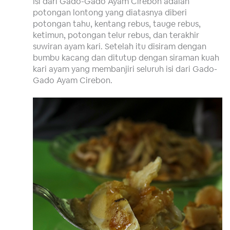
Isi dari Gado-Gado Ayam Cirebon adalah
potongan lontong yang diatasnya diberi
potongan tahu, kentang rebus, tauge rebus,
ketimun, potongan telur rebus, dan terakhir
suwiran ayam kari. Setelah itu disiram dengan
bumbu kacang dan ditutup dengan siraman kuah
kari ayam yang membanjiri seluruh isi dari Gado-
Gado Ayam Cirebon.