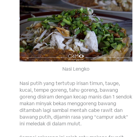
Nasi Lengko
Nasi putih yang tertutup irisan timun, tauge,
kucai, tempe goreng, tahu goreng, bawang
goreng disiram dengan kecap manis dan 1 sendok
makan minyak bekas menggoreng bawang
ditambah lagi sambal mentah cabe rawit dan
bawang putih, dijamin rasa yang “campur aduk”
ini meledak di dalam mulut.