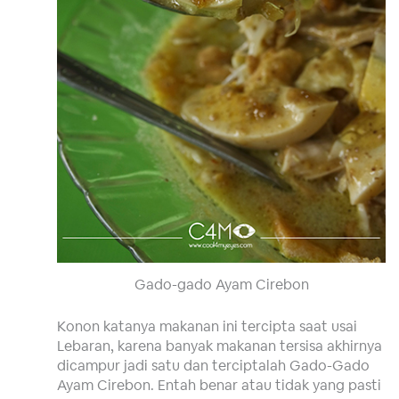
Gado-gado Ayam Cirebon
Konon katanya makanan ini tercipta saat usai
Lebaran, karena banyak makanan tersisa akhirnya
dicampur jadi satu dan terciptalah Gado-Gado
Ayam Cirebon. Entah benar atau tidak yang pasti