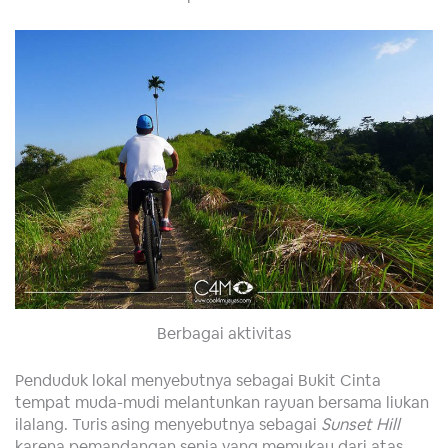
Berbagai aktivitas
Penduduk lokal menyebutnya sebagai Bukit Cinta
tempat muda-mudi melantunkan rayuan bersama liukan
ilalang. Turis asing menyebutnya sebagai
Sunset Hill
karena pemandangan senja yang memukau dari atas