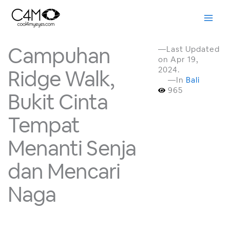
Skip
to
content
Campuhan
—Last Updated
on Apr 19,
2024.
Ridge Walk,
—In
Bali
965
Bukit Cinta
Tempat
Menanti Senja
dan Mencari
Naga