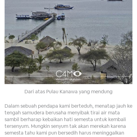
Dari atas Pulau Kanawa yang mendung
Dalam sebuah pendapa kami berteduh, menatap jauh ke
tengah samudera berusaha menyibak tirai air mata
sambil berharap kebaikan hati semesta untuk kembali
tersenyum. Mungkin senyum tak akan merekah karena
semesta tahu kami pun bersedih harus meninggalkan