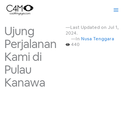
Skip
to
content
Ujung
—Last Updated on Jul 1,
2024.
—In
Nusa Tenggara
Perjalanan
440
Kami di
Pulau
Kanawa