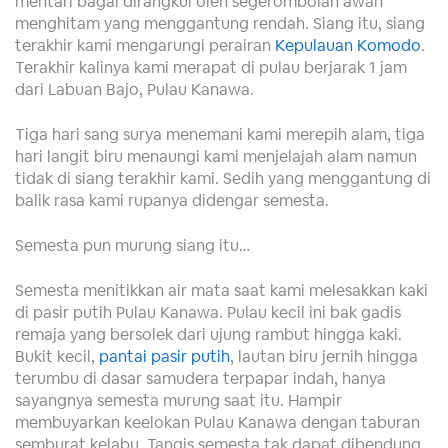
mentari bagai dirangkul oleh segerombolan awan
menghitam yang menggantung rendah. Siang itu, siang
terakhir kami mengarungi perairan
Kepulauan Komodo
.
Terakhir kalinya kami merapat di pulau berjarak 1 jam
dari Labuan Bajo, Pulau Kanawa.
Tiga hari sang surya menemani kami merepih alam, tiga
hari langit biru menaungi kami menjelajah alam namun
tidak di siang terakhir kami. Sedih yang menggantung di
balik rasa kami rupanya didengar semesta.
Semesta pun murung siang itu…
Semesta menitikkan air mata saat kami melesakkan kaki
di pasir putih Pulau Kanawa. Pulau kecil ini bak gadis
remaja yang bersolek dari ujung rambut hingga kaki.
Bukit kecil,
pantai pasir putih
, lautan biru jernih hingga
terumbu di dasar samudera terpapar indah, hanya
sayangnya semesta murung saat itu. Hampir
membuyarkan keelokan Pulau Kanawa dengan taburan
semburat kelabu. Tangis semesta tak dapat dibendung