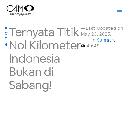
Skip
to
content
Ternyata Titik
—Last Updated on
A
May 23, 2025.
C
E
—In
Sumatra
Nol Kilometer
H
4,649
Indonesia
Bukan di
Sabang!