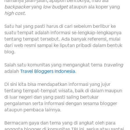
namanya jalan-jalan, apapun bentuknya, mau ala
backpacker
yang
low budget
ataupun ala koper yang
high cost.
Satu hal yang pasti harus di cari sebelum berlibur ke
suatu tempat adalah informasi se-lengkap-lengkapnya
tentang tempat tersebut. Ada banyak referensi, mulai
dari web resmi sampai ke liputan pribadi dalam bentuk
blog.
Salah satu komunitas yang mengangkat tema
traveling
adalah
Travel Bloggers Indonesia
.
Di sini kita bisa mendapatkan informasi yang jujur
tentang tempat-tempat wisata, baik di dalam maupun
di luar negeri dan yang pasti saling bertukar
pengalaman serta informasi dengan sesama blogger
ataupun pembaca lainnya.
Bermacam gaya dan tema yang di angkat oleh para
anggota blogger di komunitas TBI ini, serius atau santai