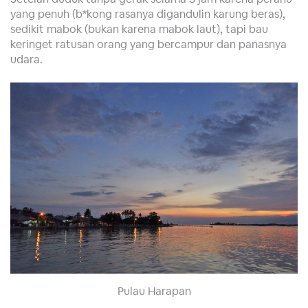
yang penuh (b*kong rasanya digandulin karung beras),
sedikit mabok (bukan karena mabok laut), tapi bau
keringet ratusan orang yang bercampur dan panasnya
udara.
Pulau Harapan