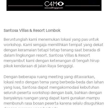
Santosa Villas & Resort Lombok
Beruntunglah kami menemukan lokasi yang pas untuk
workshop. Kami sengaja memilihkan tempat yang dekat
dengan keramaian tetapi tetap tenang saat berada di
dalam lingkungan resort. Santosa Villas & Resort
menyambut kami dengan ketenangan di tengah hirup
pikuk kendaraan di jalan Raya Senggigi.
Dengan beberapa ruang meeting yang ditawarkan,
lokasi resto dengan tema yang berbeda-beda dan lahan
yang luas, Santosa dapat mengakomodasi kebutuhan
seluruh peserta workshop dengan baik, bahkan dengan
banyaknya ruangan yang dapat kami gunakan mampu
membunuh rasa bosan peserta karena selalu disuguhkan