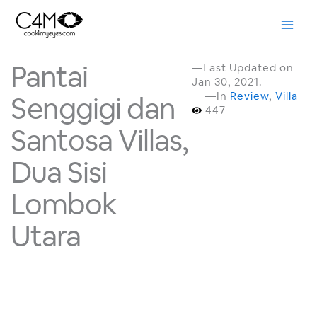
Skip
to
content
Pantai
—Last Updated on
Jan 30, 2021.
—In
Review
,
Villa
Senggigi dan
447
Santosa Villas,
Dua Sisi
Lombok
Utara