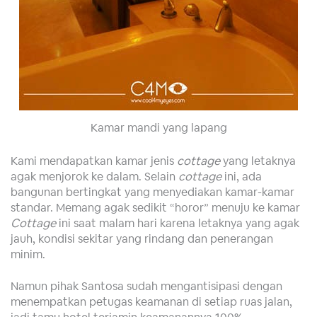
Kamar mandi yang lapang
Kami mendapatkan kamar jenis
cottage
yang letaknya
agak menjorok ke dalam. Selain
cottage
ini, ada
bangunan bertingkat yang menyediakan kamar-kamar
standar. Memang agak sedikit “horor” menuju ke kamar
Cottage
ini saat malam hari karena letaknya yang agak
jauh, kondisi sekitar yang rindang dan penerangan
minim.
Namun pihak Santosa sudah mengantisipasi dengan
menempatkan petugas keamanan di setiap ruas jalan,
jadi tamu hotel terjamin keamanannya 100%.